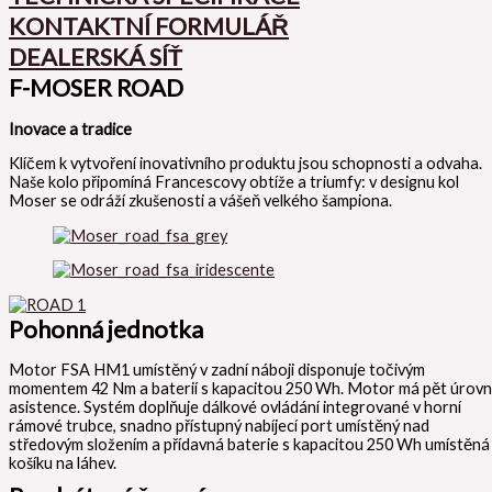
KONTAKTNÍ FORMULÁŘ
DEALERSKÁ SÍŤ
F-MOSER ROAD
Inovace a tradice
Klíčem k vytvoření inovativního produktu jsou schopnosti a odvaha.
Naše kolo připomíná Francescovy obtíže a triumfy: v designu kol
Moser se odráží zkušenosti a vášeň velkého šampiona.
Pohonná jednotka
Motor FSA HM1 umístěný v zadní náboji disponuje točivým
momentem 42 Nm a baterií s kapacitou 250 Wh. Motor má pět úrovn
asistence. Systém doplňuje dálkové ovládání integrované v horní
rámové trubce, snadno přístupný nabíjecí port umístěný nad
středovým složením a přídavná baterie s kapacitou 250 Wh umístěná
košíku na láhev.