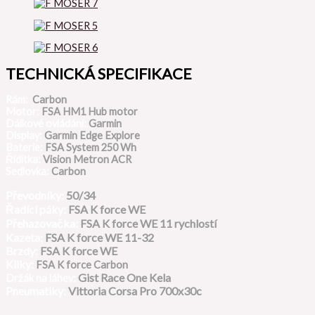
TECHNICKÁ SPECIFIKACE
Rám:
Carbon
Motor:
FSA HM1 Hub motor
Dálkové ovládání:
Garmin
Display:
Garmin Edge Explore
Baterie:
FSA System 250 Wh
Řídítka:
Vision Metron ACR
Sedlovka:
Carbon
Převodníky:
50/34
Řadící páky:
FSA K force WE
Přehazovačka:
FSA K force WE
11 rychlostí
Kazeta:
FSA K force WE 11-32
Brzdy:
FSA K force WE
Kliky:
FSA K force Carbon
:
Gist Race One Kela
Držák na láhev
Pneumatiky:
Vittoria Corsa Pro 700x30c